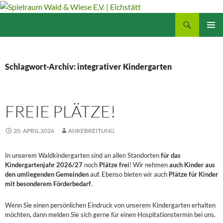
Zum
Inhalt
Suchen
Spielraum Wald & Wiese E.V. | Eichstätt
springen
PRIMÄR
MENÜ
Schlagwort-Archiv: integrativer Kindergarten
FREIE PLÄTZE!
20. APRIL 2026
ANKEBREITUNG
In unserem Waldkindergarten sind an allen Standorten
für das
Kindergartenjahr 2026/27
noch
Plätze frei
! Wir nehmen
auch Kinder aus
den umliegenden Gemeinden
auf. Ebenso bieten wir auch
Plätze für Kinder
mit besonderem Förderbedarf
.
Wenn Sie einen persönlichen Eindruck von unserem Kindergarten erhalten
möchten, dann melden Sie sich gerne für einen Hospitationstermin bei uns.