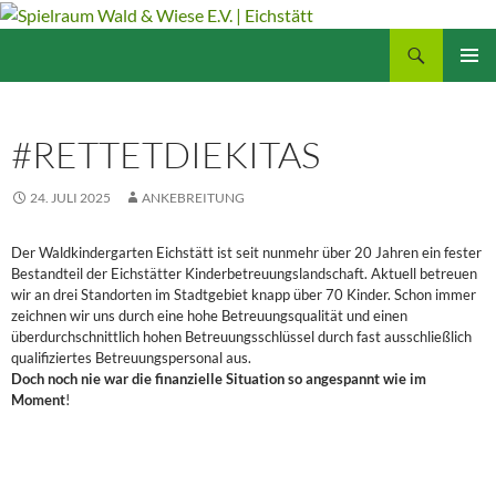
Zum
Inhalt
Suchen
Spielraum Wald & Wiese E.V. | Eichstätt
springen
PRIMÄR
MENÜ
#RETTETDIEKITAS
24. JULI 2025
ANKEBREITUNG
Der Waldkindergarten Eichstätt ist seit nunmehr über 20 Jahren ein fester
Bestandteil der Eichstätter Kinderbetreuungslandschaft. Aktuell betreuen
wir an drei Standorten im Stadtgebiet knapp über 70 Kinder. Schon immer
zeichnen wir uns durch eine hohe Betreuungsqualität und einen
überdurchschnittlich hohen Betreuungsschlüssel durch fast ausschließlich
qualifiziertes Betreuungspersonal aus.
Doch noch nie war die finanzielle Situation so angespannt wie im
Moment
!