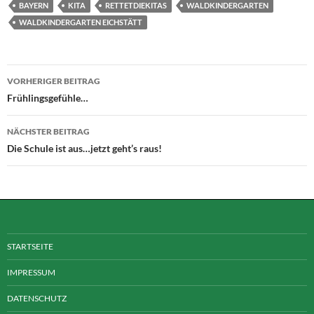
BAYERN
KITA
RETTETDIEKITAS
WALDKINDERGARTEN
WALDKINDERGARTEN EICHSTÄTT
Beitragsnavigation
VORHERIGER BEITRAG
Frühlingsgefühle…
NÄCHSTER BEITRAG
Die Schule ist aus…jetzt geht’s raus!
STARTSEITE
IMPRESSUM
DATENSCHUTZ